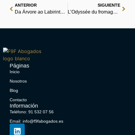
ANTERIOR
SIGUIENTE
Da Árvore ao Labirinto: Estudos Históricos sobre o Signo e a Interpretação – Literatura Sem Limites Gratuitamente
L’Odyssée du fromage: Une histoire affinée (Dunod Graphic) | [PDF, EPUB, eBook]
Páginas
Inicio
Nosotros
Blog
Contacto
Información
Teléfono: 91 532 07 56
Email: info@f9fabogados.es