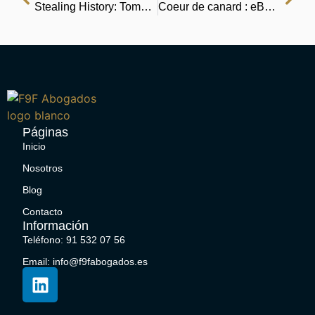
Stealing History: Tomb Raiders, Smugglers, and the Looting of the Ancient World | Online Reading
Coeur de canard : eBook [EPUB, PDF]
Páginas
Inicio
Nosotros
Blog
Contacto
Información
Teléfono: 91 532 07 56
Email: info@f9fabogados.es