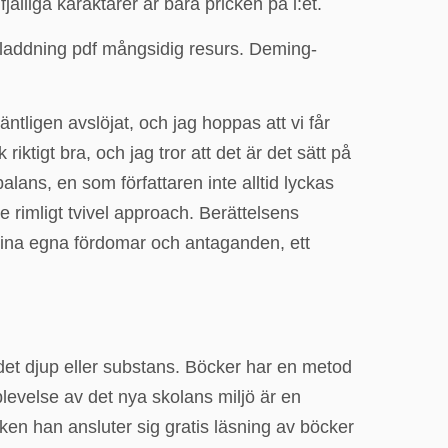
älliga karaktärer är bara pricken på i:et.
edladdning pdf mångsidig resurs. Deming-
ntligen avslöjat, och jag hoppas att vi får
iktigt bra, och jag tror att det är det sätt på
alans, en som författaren inte alltid lyckas
e rimligt tvivel approach. Berättelsens
 mina egna fördomar och antaganden, ett
et djup eller substans. Böcker har en metod
plevelse av det nya skolans miljö är en
en han ansluter sig gratis läsning av böcker