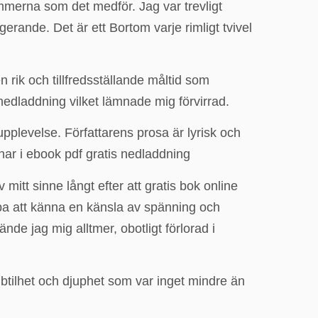
mmerna som det medför. Jag var trevligt
rande. Det är ett Bortom varje rimligt tvivel
rik och tillfredsställande måltid som
edladdning vilket lämnade mig förvirrad.
pplevelse. Författarens prosa är lyrisk och
ar i ebook pdf gratis nedladdning
itt sinne långt efter att gratis bok online
lpa att känna en känsla av spänning och
nde jag mig alltmer, obotligt förlorad i
tilhet och djuphet som var inget mindre än