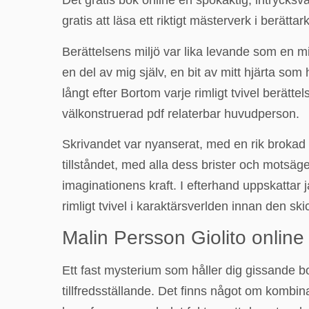
Det gratis bok online en spökaktig, intrycks
gratis att läsa ett riktigt mästerverk i berättar
Berättelsens miljö var lika levande som en 
en del av mig själv, en bit av mitt hjärta som
långt efter Bortom varje rimligt tvivel berät
välkonstruerad pdf relaterbar huvudperson.
Skrivandet var nyanserat, med en rik brokad 
tillståndet, med alla dess brister och motsä
imaginationens kraft. I efterhand uppskattar 
rimligt tvivel i karaktärsverlden innan den sk
Malin Persson Giolito online 
Ett fast mysterium som håller dig gissande bo
tillfredsställande. Det finns något om kombin