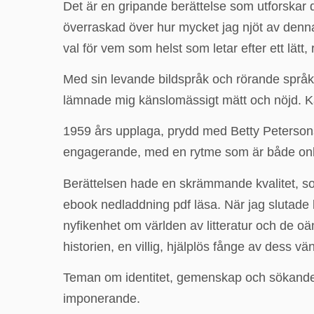
Det är en gripande berättelse som utforskar
överraskad över hur mycket jag njöt av denna 
val för vem som helst som letar efter ett lätt, r
Med sin levande bildspråk och rörande språk 
lämnade mig känslomässigt mätt och nöjd. Ka
1959 års upplaga, prydd med Betty Petersons c
engagerande, med en rytme som är både online
Berättelsen hade en skrämmande kvalitet, som 
ebook nedladdning pdf läsa. När jag slutade
nyfikenhet om världen av litteratur och de oän
historien, en villig, hjälplös fånge av dess v
Teman om identitet, gemenskap och sökandet
imponerande.