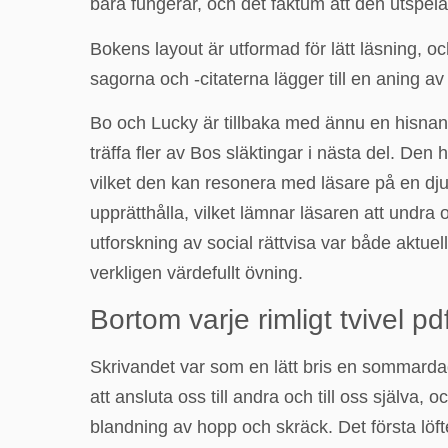
bara fungerar, och det faktum att den utspelar
Bokens layout är utformad för lätt läsning, 
sagorna och -citaterna lägger till en aning 
Bo och Lucky är tillbaka med ännu en hisnande
träffa fler av Bos släktingar i nästa del. Den 
vilket den kan resonera med läsare på en djup 
upprätthålla, vilket lämnar läsaren att undra 
utforskning av social rättvisa var både aktu
verkligen värdefullt övning.
Bortom varje rimligt tvivel pd
Skrivandet var som en lätt bris en sommarda
att ansluta oss till andra och till oss själv
blandning av hopp och skräck. Det första löf