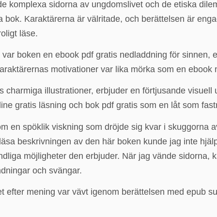
 de komplexa sidorna av ungdomslivet och de etiska dile
bok. Karaktärerna är välritade, och berättelsen är engage
oligt läse.
var boken en ebook pdf gratis nedladdning för sinnen, en 
raktärernas motivationer var lika mörka som en ebook n
harmiga illustrationer, erbjuder en förtjusande visuell u
 gratis läsning och bok pdf gratis som en låt som fastn
en spöklik viskning som dröjde sig kvar i skuggorna av m
 läsa beskrivningen av den här boken kunde jag inte hjä
dliga möjligheter den erbjuder. När jag vände sidorna, kä
ändningar och svängar.
 efter mening var vävt igenom berättelsen med epub sub