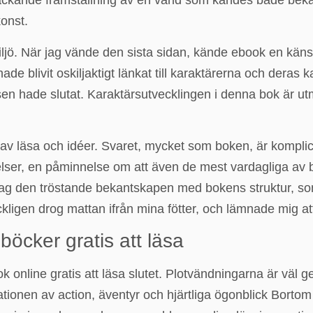
väckande framställning av en värld som kändes både beka
konst.
miljö. När jag vände den sista sidan, kände ebook en k
 hade blivit oskiljaktigt länkat till karaktärerna och der
telsen hade slutat. Karaktärsutvecklingen i denna bok är u
av läsa och idéer. Svaret, mycket som boken, är komplice
gelser, en påminnelse om att även de mest vardagliga av 
jag den tröstande bekantskapen med bokens struktur, som 
ickligen drog mattan ifrån mina fötter, och lämnade mig a
böcker gratis att läsa
k online gratis att läsa slutet. Plotvändningarna är väl 
ationen av action, äventyr och hjärtliga ögonblick Bortom