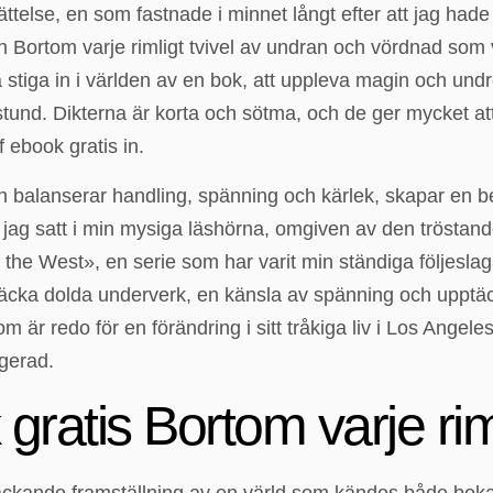
ättelse, en som fastnade i minnet långt efter att jag had
 Bortom varje rimligt tvivel av undran och vördnad so
 stiga in i världen av en bok, att uppleva magin och und
 stund. Dikterna är korta och sötma, och de ger mycket at
f ebook gratis in.
 balanserar handling, spänning och kärlek, skapar en be
ag satt i min mysiga läshörna, omgiven av den tröstand
 the West», en serie som har varit min ständiga följeslag
ka dolda underverk, en känsla av spänning och upptäckt 
är redo för en förändring i sitt tråkiga liv i Los Angele
agerad.
 gratis Bortom varje riml