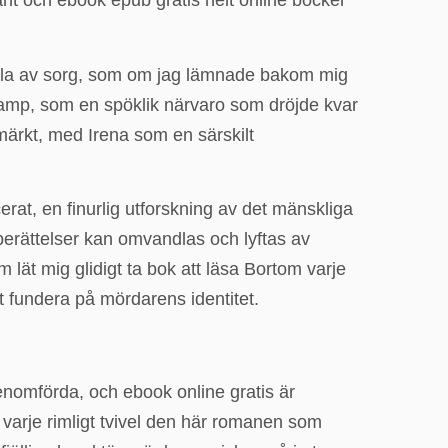
nt och ebook epub gratis helt online böcker
änsla av sorg, som om jag lämnade bakom mig
as kamp, som en spöklik närvaro som dröjde kvar
tmärkt, med Irena som en särskilt
rat, en finurlig utforskning av det mänskliga
berättelser kan omvandlas och lyftas av
lät mig glidigt ta bok att läsa Bortom varje
tt fundera på mördarens identitet.
genomförda, och ebook online gratis är
 varje rimligt tvivel den här romanen som