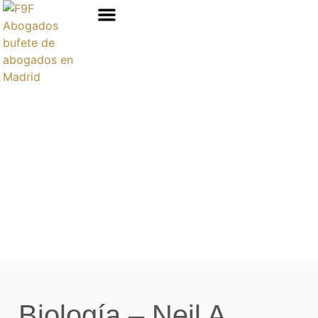
Áreas de prácticas
Biología – Neil A.