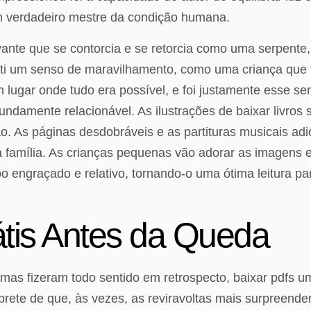
 verdadeiro mestre da condição humana.
ivante que se contorcia e se retorcia como uma serpent
 senti um senso de maravilhamento, como uma criança q
 lugar onde tudo era possível, e foi justamente esse s
fundamente relacionável. As ilustrações de baixar livro
. As páginas desdobráveis e as partituras musicais adi
a família. As crianças pequenas vão adorar as imagens 
 engraçado e relativo, tornando-o uma ótima leitura p
átis Antes da Queda
 mas fizeram todo sentido em retrospecto, baixar pdfs u
brete de que, às vezes, as reviravoltas mais surpreende