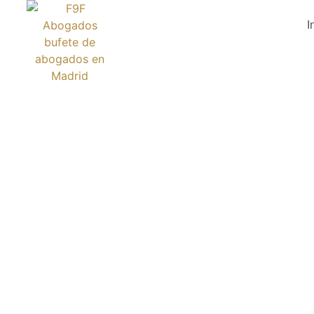
I
ANTES
GR