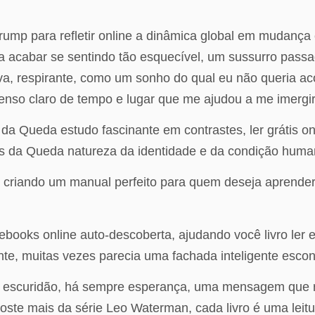
e Trump para refletir online a dinâmica global em mudan
 acabar se sentindo tão esquecível, um sussurro passa
va, respirante, como um sonho do qual eu não queria acord
 senso claro de tempo e lugar que me ajudou a me imergi
 da Queda estudo fascinante em contrastes, ler grátis o
es da Queda natureza da identidade e da condição huma
ho criando um manual perfeito para quem deseja apren
s ebooks online auto-descoberta, ajudando você livro le
nte, muitas vezes parecia uma fachada inteligente escon
na escuridão, há sempre esperança, uma mensagem que
goste mais da série Leo Waterman, cada livro é uma leitur