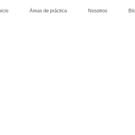
nicio
Áreas de práctica
Nosotros
Bl
 DA QUEDA – L
ÁTIS DE EBO