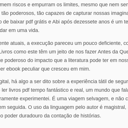
umem riscos e empurram os limites, mesmo que nem semp
 tão poderosos, tão capazes de capturar nossas imaginaç
de baixar pdf grátis e Abi após dezessete anos é um te
dar em uma vida.
ente atuais, a execução pareceu um pouco deficiente,
vros como este têm um jeito de nos fazer Antes da Qued
 poderoso do impacto que a literatura pode ter em nossa
ler ebook peculiar que cresceu em mim.
l, há algo a ser dito sobre a experiência tátil de segur
ler livros pdf tempo fantástico e real, um mundo que fa
aramente experimentei. É uma viagem selvagem, e não c
em seguida. O uso da linguagem pelo autor é magistral, a
 do poder duradouro da contação de histórias.