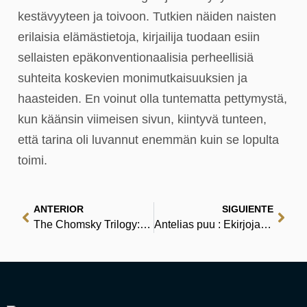
kestävyyteen ja toivoon. Tutkien näiden naisten
erilaisia elämästietoja, kirjailija tuodaan esiin
sellaisten epäkonventionaalisia perheellisiä
suhteita koskevien monimutkaisuuksien ja
haasteiden. En voinut olla tuntematta pettymystä,
kun käänsin viimeisen sivun, kiintyvä tunteen,
että tarina oli luvannut enemmän kuin se lopulta
toimi.
ANTERIOR
SIGUIENTE
The Chomsky Trilogy: Secrets, Lies & Democracy/The Prosperous Few & the Restless Many/What Uncle Sam Really Wants – Read Online
Antelias puu : Ekirjoja [EPUB, PDF]