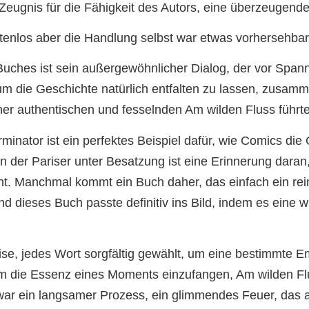
 Zeugnis für die Fähigkeit des Autors, eine überzeugend
tenlos aber die Handlung selbst war etwas vorhersehb
ches ist sein außergewöhnlicher Dialog, der vor Spannun
 um die Geschichte natürlich entfalten zu lassen, zusa
r authentischen und fesselnden Am wilden Fluss führte
nator ist ein perfektes Beispiel dafür, wie Comics die
 der Pariser unter Besatzung ist eine Erinnerung daran,
ht. Manchmal kommt ein Buch daher, das einfach ein rein
nd dieses Buch passte definitiv ins Bild, indem es eine
ise, jedes Wort sorgfältig gewählt, um eine bestimmte Em
 um die Essenz eines Moments einzufangen, Am wilden Fl
 war ein langsamer Prozess, ein glimmendes Feuer, das a