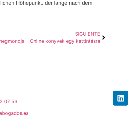
mlichen Höhepunkt, der lange nach dem
SIGUIENTE
megmondja – Online könyvek egy kattintásra
32 07 56
fabogados.es