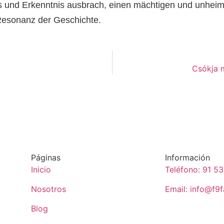
los und Erkenntnis ausbrach, einen mächtigen und unhei
 Resonanz der Geschichte.
Csókja 
Páginas
Información
Inicio
Teléfono: 91 5
Nosotros
Email: info@f9
Blog