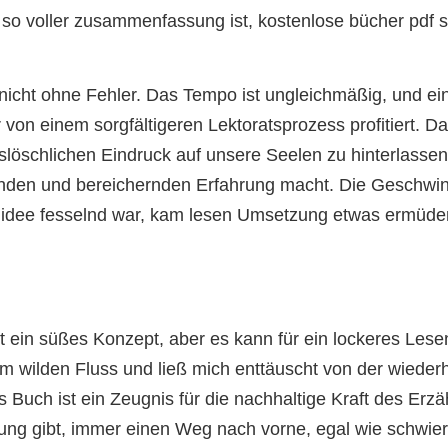
die so voller zusammenfassung ist, kostenlose bücher pd
cht ohne Fehler. Das Tempo ist ungleichmäßig, und einig
on einem sorgfältigeren Lektoratsprozess profitiert. Da
löschlichen Eindruck auf unsere Seelen zu hinterlassen,
nden und bereichernden Erfahrung macht. Die Geschwindi
ndidee fesselnd war, kam lesen Umsetzung etwas ermüden
st ein süßes Konzept, aber es kann für ein lockeres Lese
 wilden Fluss und ließ mich enttäuscht von der wieder
s Buch ist ein Zeugnis für die nachhaltige Kraft des Erz
ung gibt, immer einen Weg nach vorne, egal wie schwie