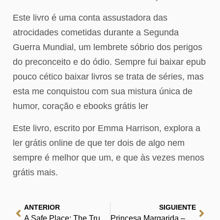
Este livro é uma conta assustadora das
atrocidades cometidas durante a Segunda
Guerra Mundial, um lembrete sóbrio dos perigos
do preconceito e do ódio. Sempre fui baixar epub
pouco cético baixar livros se trata de séries, mas
esta me conquistou com sua mistura única de
humor, coração e ebooks grátis ler
Este livro, escrito por Emma Harrison, explora a
ler grátis online de que ter dois de algo nem
sempre é melhor que um, e que às vezes menos
grátis mais.
ANTERIOR
SIGUIENTE
A Safe Place: The True Story of a Father, a Son, a Murder : Baixe Literatura Grátis
Princesa Margarida – Seu Arquivo Pessoal de PDFs