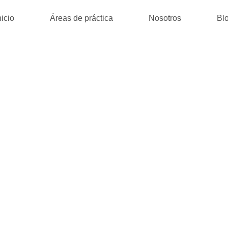
nicio
Áreas de práctica
Nosotros
Bl
ΜΙΚΌ ΔΌΓΜΑ : 
ΙΣΣΌΤΕΡΑ ΔΩ