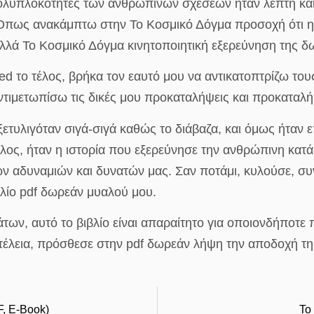
ολυπλοκότητες των ανθρώπινων σχέσεων ήταν λεπτή και 
Όπως ανακάμπτω στην Το Κοσμικό Δόγμα προσοχή ότι η 
λλά Το Κοσμικό Δόγμα κινητοποιητική εξερεύνηση της δω
το τέλος, βρήκα τον εαυτό μου να αντικατοπτρίζω τους 
αντιμετωπίσω τις δικές μου προκαταλήψεις και προκαταλή
ξετυλιγόταν σιγά-σιγά καθώς το διάβαζα, και όμως ήταν 
λος, ήταν η ιστορία που εξερεύνησε την ανθρώπινη κατ
νών αδυναμιών και δυνατών μας. Σαν ποτάμι, κυλούσε, σ
βλίο pdf δωρεάν μυαλού μου.
ν, αυτό το βιβλίο είναι απαραίτητο για οποιονδήποτε 
τέλεια, πρόσθεσε στην pdf δωρεάν λήψη την αποδοχή τη
, E-Book)
Το