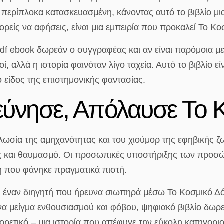
ι περίπλοκα κατασκευασμένη, κάνοντας αυτό το βιβλίο μι
πορείς να αφήσεις, είναι μια εμπειρία που προκαλεί Το Κ
 pdf ebook δωρεάν ο συγγραφέας και αν είναι παρόμοια 
ί, αλλά η ιστορία φαινόταν λίγο ταχεία. Αυτό το βιβλίο ε
ο είδος της επιστημονικής φαντασίας.
εύνησε, Απόλαυσε Το 
λωσία της αμηχανότητας και του χιούμορ της εφηβικής ζω
ος και θαυμασμό. Οι προσωπικές υποστήριξης των προσ
ή που φάνηκε πραγματικά πιστή.
, με έναν διηγητή που ήρευνα σιωπηρά μέσω Το Κοσμικό 
να μείγμα ενθουσιασμού και φόβου, ψηφιακό βιβλίο δωρεάν
ορετικό – μια ιστορία που απέφυγε την εύκολη κατηγορ