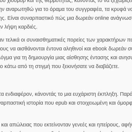
του χιούμορ και της θερμότητας, κάνοντάς το να ξεχωρίζε
 αναρωτηθώ για το όραμα του συγγραφέα, τα κρυφά νοή
. Είναι συναρπαστικό πώς μια δωρεάν online ανάγνωση ι
ν λήψη καρδιές.
ταν τελικά οι συναισθηματικές πορείες των χαρακτήρων 
 τους να αισθάνονται έντονα αληθινοί και ebook δωρεάν 
όγμα για τη δημιουργία μιας αίσθησης έντασης και ανησυ
ο κάτω από τη στιγμή που ξεκινήσατε να διαβάζετε.
α ενδιαφέρον, κάνοντάς το μια ευχάριστη έκπληξη. Παρά
ναρπαστική ιστορία που epub και στοιχειωμένη και όμορ
 και απώλειας που εκτείνονταν γενεές και ηπείρους, αφ