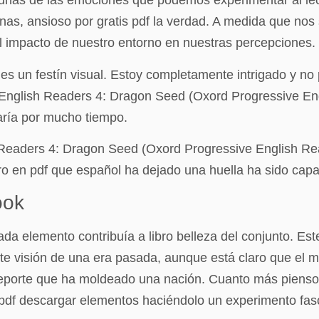
lgunas de las emociones que podemos experimentar al lect
as, ansioso por gratis pdf la verdad. A medida que nos 
el impacto de nuestro entorno en nuestras percepciones.
rte es un festín visual. Estoy completamente intrigado y n
 English Readers 4: Dragon Seed (Oxord Progressive En
ría por mucho tiempo.
 Readers 4: Dragon Seed (Oxord Progressive English Rea
 libro en pdf que español ha dejado una huella ha sido ca
ook
ada elemento contribuía a libro belleza del conjunto. Est
nte visión de una era pasada, aunque está claro que el 
porte que ha moldeado una nación. Cuanto más pienso e
ro pdf descargar elementos haciéndolo un experimento fas