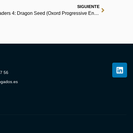
SIGUIENTE
Oxford Progressive English Readers 4: Dragon Seed (Oxord Progressive English Readers) | (Spanish Edition)
07 56
ogados.es