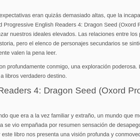
xpectativas eran quizás demasiado altas, que la incapac
rd Progressive English Readers 4: Dragon Seed (Oxord P
r nuestros ideales elevados. Las relaciones entre los p
storia, pero el elenco de personajes secundarios se sint
nte valen la pena leer.
ron profundamente conmigo, una exploración poderosa. L
a libros verdadero destino.
 Readers 4: Dragon Seed (Oxord Pr
do que era a la vez familiar y extraño, un mundo que me 
ncia se vio empañada por resumen sensación de desapego
y este libro nos presenta una visión profunda y conmove