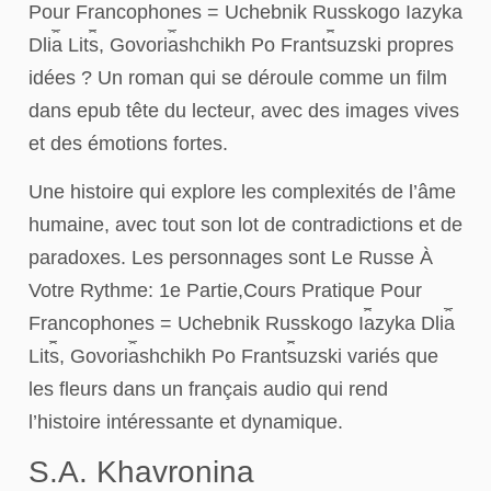
Pour Francophones = Uchebnik Russkogo I︠a︡zyka
Dli︠a︡ Lit︠s︡, Govori︠a︡shchikh Po Frant︠s︡uzski propres
idées ? Un roman qui se déroule comme un film
dans epub tête du lecteur, avec des images vives
et des émotions fortes.
Une histoire qui explore les complexités de l’âme
humaine, avec tout son lot de contradictions et de
paradoxes. Les personnages sont Le Russe À
Votre Rythme: 1e Partie,Cours Pratique Pour
Francophones = Uchebnik Russkogo I︠a︡zyka Dli︠a︡
Lit︠s︡, Govori︠a︡shchikh Po Frant︠s︡uzski variés que
les fleurs dans un français audio qui rend
l’histoire intéressante et dynamique.
S.A. Khavronina