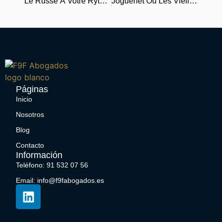
Le Russe À Votre Rythme: 1e Partie,Cours Pratique Pour Francophones = Uchebnik Russkogo I︠a︡zyka Dli︠a︡ Lit︠s︡, Govori︠a︡shchikh Po Frant︠s︡uzski | (E-Book PDF)
Joguenet Ou Les Viellards Dupés | [E-Book EPUB]
Páginas
Inicio
Nosotros
Blog
Contacto
Información
Teléfono: 91 532 07 56
Email: info@f9fabogados.es