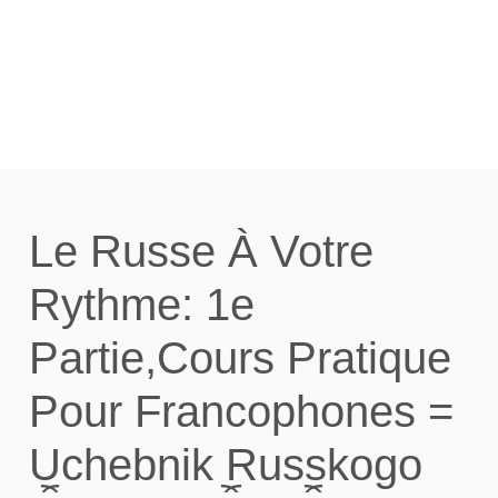
GOVORI︠A︡SHCHIKH PO
FRANT︠S︡UZSKI | (E-
BOOK PDF)
Le Russe À Votre
Rythme: 1e
Partie,Cours Pratique
Pour Francophones =
Uchebnik Russkogo