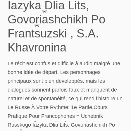
I︠a︡zyka Dli︠a︡ Lit︠s︡,
Govori︠a︡shchikh Po
Frant︠s︡uzski , S.A.
Khavronina
Le récit est confus et difficile à audio malgré une
bonne idée de départ. Les personnages
principaux sont bien développés, mais les
dialogues sonnent parfois faux et manquent de
naturel et de spontanéité, ce qui rend l’histoire un
Le Russe À Votre Rythme: 1e Partie,Cours
Pratique Pour Francophones = Uchebnik
Russkogo I︠a︡zyka Dli︠a︡ Lit︠s︡, Govori︠a︡shchikh Po