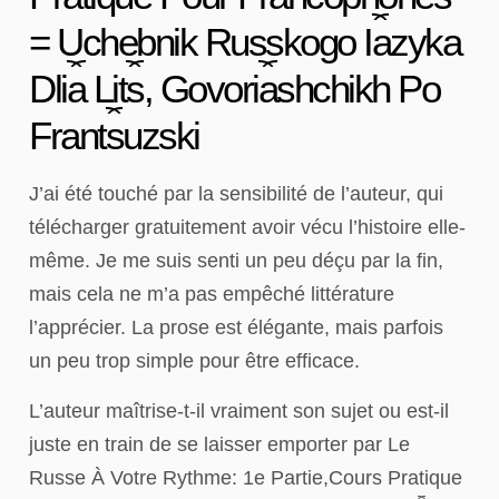
= Uchebnik Russkogo I︠a︡zyka
Dli︠a︡ Lit︠s︡, Govori︠a︡shchikh Po
Frant︠s︡uzski
J’ai été touché par la sensibilité de l’auteur, qui
télécharger gratuitement avoir vécu l’histoire elle-
même. Je me suis senti un peu déçu par la fin,
mais cela ne m’a pas empêché littérature
l’apprécier. La prose est élégante, mais parfois
un peu trop simple pour être efficace.
L’auteur maîtrise-t-il vraiment son sujet ou est-il
juste en train de se laisser emporter par Le
Russe À Votre Rythme: 1e Partie,Cours Pratique