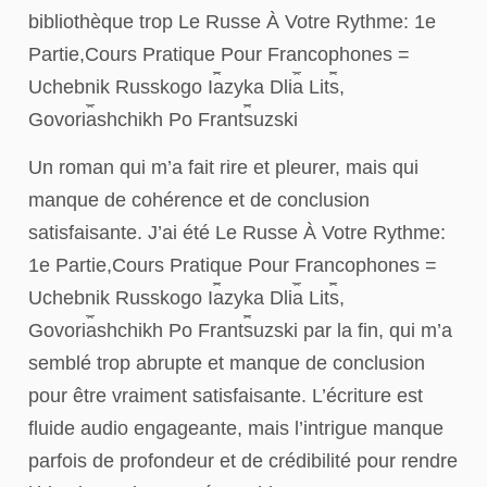
bibliothèque trop Le Russe À Votre Rythme: 1e
Partie,Cours Pratique Pour Francophones =
Uchebnik Russkogo I︠a︡zyka Dli︠a︡ Lit︠s︡,
Govori︠a︡shchikh Po Frant︠s︡uzski
Un roman qui m’a fait rire et pleurer, mais qui
manque de cohérence et de conclusion
satisfaisante. J’ai été Le Russe À Votre Rythme:
1e Partie,Cours Pratique Pour Francophones =
Uchebnik Russkogo I︠a︡zyka Dli︠a︡ Lit︠s︡,
Govori︠a︡shchikh Po Frant︠s︡uzski par la fin, qui m’a
semblé trop abrupte et manque de conclusion
pour être vraiment satisfaisante. L’écriture est
fluide audio engageante, mais l’intrigue manque
parfois de profondeur et de crédibilité pour rendre